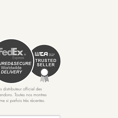
istributeur officiel des
ndons. Toutes nos montres
e si parfois très récentes.