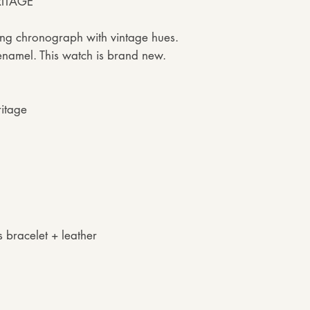
ITAGE
ing chronograph with vintage hues.
enamel. This watch is brand new.
itage
 bracelet + leather