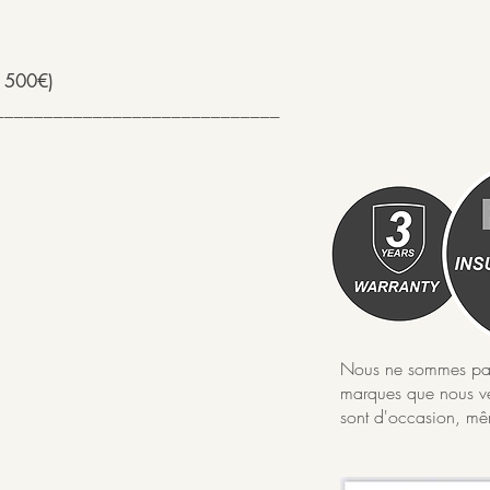
 500€)
_____________________________
Nous ne sommes pas d
marques que nous ve
sont d'occasion, mêm