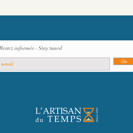
Restez informés - Stay tuned
Go