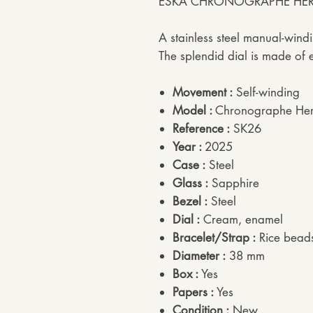
ESKA CHRONOGRAPHE HER
A stainless steel manual-wind
The splendid dial is made of 
Movement :
Self-winding
Model :
Chronographe Her
Reference :
SK26
Year :
2025
Case :
Steel
Glass :
Sapphire
Bezel :
Steel
Dial :
Cream, enamel
Bracelet/Strap :
Rice beads
Diameter :
38 mm
Box :
Yes
Papers :
Yes
Condition :
New