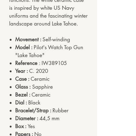
functions. The white ceramic case
is inspired by white US Navy
uniforms and the fascinating winter
landscape around Lake Tahoe.
Movement :
Self-winding
Model :
Pilot's Watch Top Gun
"Lake Tahoe"
Reference
: IW389105
Year :
C. 2020
Case :
Ceramic
Glass :
Sapphire
Bezel :
Ceramic
Dial :
Black
Bracelet/Strap :
Rubber
Diameter :
44,5 mm
Box :
Yes
Papers :
No