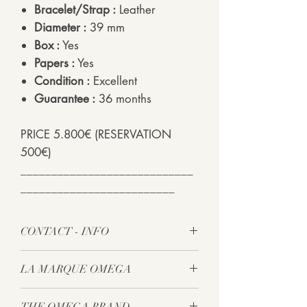
Bracelet/Strap :
Leather
Diameter :
39 mm
Box :
Yes
Papers :
Yes
Condition :
Excellent
Guarantee :
36 months
PRICE 5.800€ (RESERVATION
500€)
____________________________
_________________________
CONTACT - INFO
Plus d'informations sur cette montre?
LA MARQUE OMEGA
N'hésitez pas, appelez-nous au +32 2
345 56 88 ou envoyez-nous un e-mail
Fondée en 1848 par Louis Brandt, Omega
à info@artisandutemps.com.