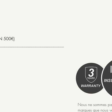
N 500€)
_____________________________
Nous ne sommes pas d
marques que nous ve