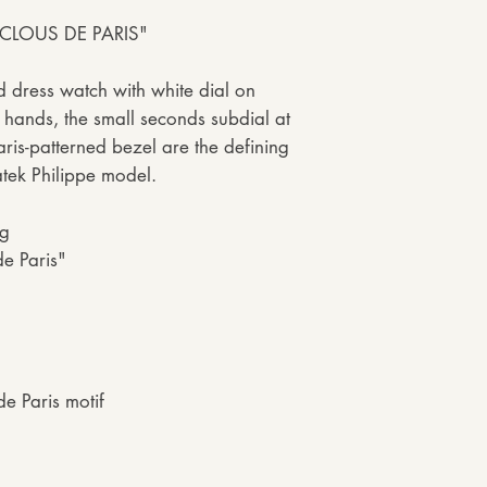
"CLOUS DE PARIS"
 dress watch with white dial on
d hands, the small seconds subdial at
aris-patterned bezel are the defining
Patek Philippe model.
ng
e Paris"
de Paris motif