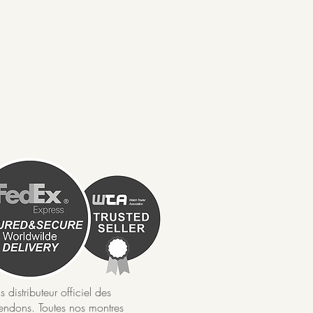
istributeur officiel des
ndons. Toutes nos montres