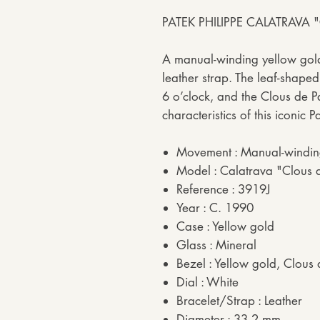
PATEK PHILIPPE CALATRAVA 
A manual-winding yellow gold
leather strap. The leaf-shape
6 o’clock, and the Clous de P
characteristics of this iconic 
Movement : Manual-windi
Model : Calatrava "Clous d
Reference : 3919J
Year : C. 1990
Case : Yellow gold
Glass : Mineral
Bezel : Yellow gold, Clous 
Dial : White
Bracelet/Strap : Leather
Diameter : 33,2 mm