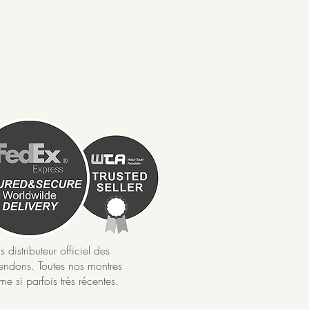
istributeur officiel des
ndons. Toutes nos montres
e si parfois très récentes.