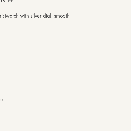
UBILEE
ristwatch with silver dial, smooth
eel