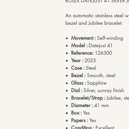
ROLEX DATEJUST 41 SILVER J
An automatic stainless steel w
bezel and Jubilee bracelet.
Movement :
Self-winding
Model :
Datejust 41
Reference:
126300
Year :
2025
Case :
Steel
Bezel :
Smooth, steel
Glass :
Sapphire
Dial :
Silver, sunray finish
Bracelet/Strap :
Jubilee, st
Diameter :
41 mm
Box :
Yes
Papers :
Yes
Condition :
Excellent