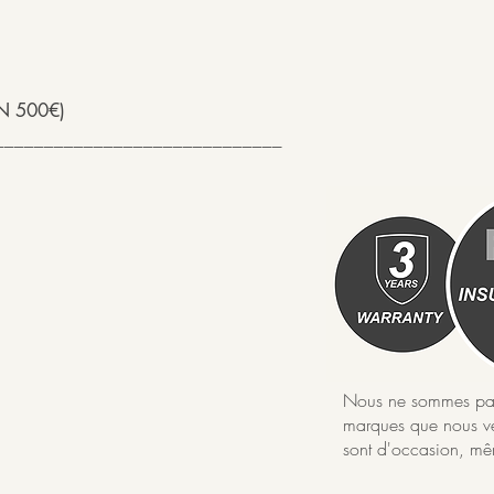
N 500€)
_____________________________
Nous ne sommes pas d
marques que nous ve
sont d'occasion, mêm