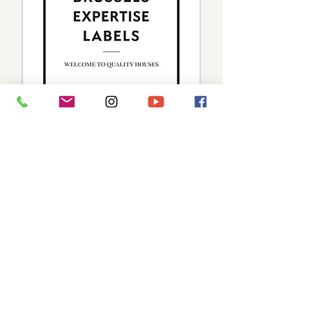
Stay tuned
Go
AG