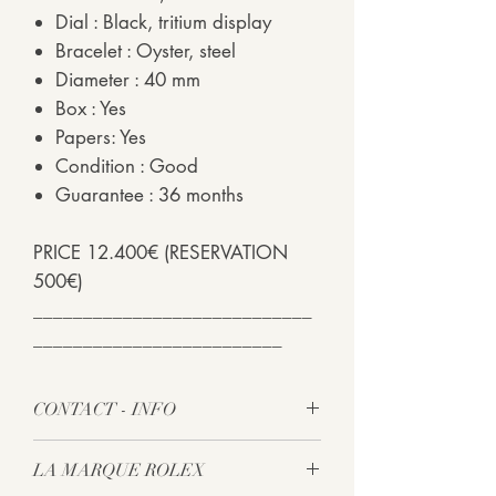
Dial : Black, tritium display
Bracelet : Oyster, steel
Diameter : 40 mm
Box : Yes
Papers: Yes
Condition : Good
Guarantee : 36 months
PRICE 12.400€ (RESERVATION
500€)
____________________________
_________________________
CONTACT - INFO
Plus d'informations sur cette montre?
LA MARQUE ROLEX
N'hésitez pas, appelez-nous au +32 2