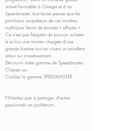
actuel favorable à Omega et à sa 
Speedmaster, tout laisse penser que les 
prochains acquéreurs de ces montres 
mythiques feront de bonnes « affaires ». 
Ce n’est pas fréquent de pouvoir acheter 
à la fois une montre chargée d’une 
grande histoire tout en visant un excellent 
retour sur investissement…
Découvrir notre gamme de Speedmaster : 
Cliquez sur 
http://bit.ly/montresADT
Cochez la gamme SPEEDMASTER
N’hésitez pas à partager, d’autres 
passionnés en profiteront...
#speedytuesday
#moonwatch
#moonwatchonly
#speedmaster
#omega
#omegaspeedmaster
#premoon