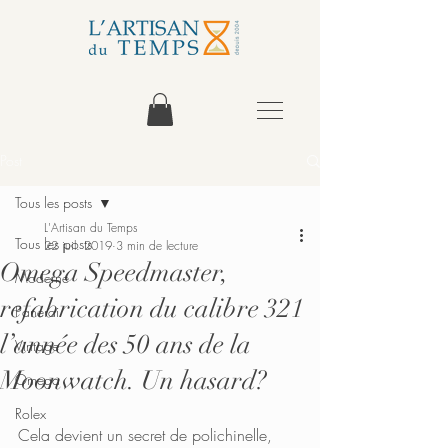
Post
Tous les posts
L'Artisan du Temps
Tous les posts
22 juil. 2019
3 min de lecture
Omega Speedmaster,
Moderne
refabrication du calibre 321
Panerai
l’année des 50 ans de la
Vintage
Moonwatch. Un hasard?
Omega
Rolex
Cela devient un secret de polichinelle, 